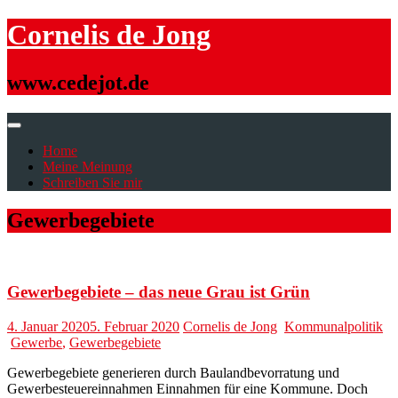
Skip
Cornelis de Jong
to
content
www.cedejot.de
Home
Meine Meinung
Schreiben Sie mir
Gewerbegebiete
Gewerbegebiete – das neue Grau ist Grün
4. Januar 2020
5. Februar 2020
Cornelis de Jong
Kommunalpolitik
Gewerbe
,
Gewerbegebiete
Gewerbegebiete generieren durch Baulandbevorratung und
Gewerbesteuereinnahmen Einnahmen für eine Kommune. Doch