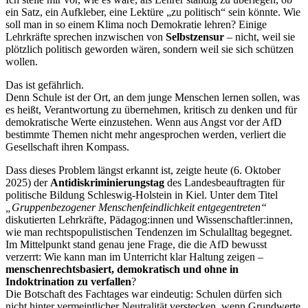
ein Satz, ein Aufkleber, eine Lektüre „zu politisch“ sein könnte. Wie
soll man in so einem Klima noch Demokratie lehren? Einige
Lehrkräfte sprechen inzwischen von
Selbstzensur
– nicht, weil sie
plötzlich politisch geworden wären, sondern weil sie sich schützen
wollen.
Das ist gefährlich.
Denn Schule ist der Ort, an dem junge Menschen lernen sollen, was
es heißt, Verantwortung zu übernehmen, kritisch zu denken und für
demokratische Werte einzustehen. Wenn aus Angst vor der AfD
bestimmte Themen nicht mehr angesprochen werden, verliert die
Gesellschaft ihren Kompass.
Dass dieses Problem längst erkannt ist, zeigte heute (6. Oktober
2025) der
Antidiskriminierungstag
des Landesbeauftragten für
politische Bildung Schleswig-Holstein in Kiel. Unter dem Titel
„Gruppenbezogener Menschenfeindlichkeit entgegentreten“
diskutierten Lehrkräfte, Pädagog:innen und Wissenschaftler:innen,
wie man rechtspopulistischen Tendenzen im Schulalltag begegnet.
Im Mittelpunkt stand genau jene Frage, die die AfD bewusst
verzerrt: Wie kann man im Unterricht klar Haltung zeigen –
menschenrechtsbasiert, demokratisch und ohne in
Indoktrination zu verfallen
?
Die Botschaft des Fachtages war eindeutig: Schulen dürfen sich
nicht hinter vermeintlicher Neutralität verstecken, wenn Grundwerte