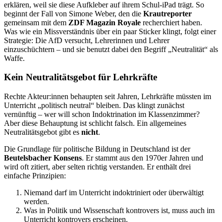
erklären, weil sie diese Aufkleber auf ihrem Schul-iPad trägt. So
beginnt der Fall von Simone Weber, den die
Krautreporter
gemeinsam mit dem
ZDF Magazin Royale
recherchiert haben.
Was wie ein Missverständnis über ein paar Sticker klingt, folgt einer
Strategie: Die AfD versucht, Lehrerinnen und Lehrer
einzuschüchtern – und sie benutzt dabei den Begriff „Neutralität“ als
Waffe.
Kein Neutralitätsgebot für Lehrkräfte
Rechte Akteur:innen behaupten seit Jahren, Lehrkräfte müssten im
Unterricht „politisch neutral“ bleiben. Das klingt zunächst
vernünftig – wer will schon Indoktrination im Klassenzimmer?
Aber diese Behauptung ist schlicht falsch. Ein allgemeines
Neutralitätsgebot gibt es
nicht
.
Die Grundlage für politische Bildung in Deutschland ist der
Beutelsbacher Konsens
. Er stammt aus den 1970er Jahren und
wird oft zitiert, aber selten richtig verstanden. Er enthält drei
einfache Prinzipien:
Niemand darf im Unterricht indoktriniert oder überwältigt
werden.
Was in Politik und Wissenschaft kontrovers ist, muss auch im
Unterricht kontrovers erscheinen.