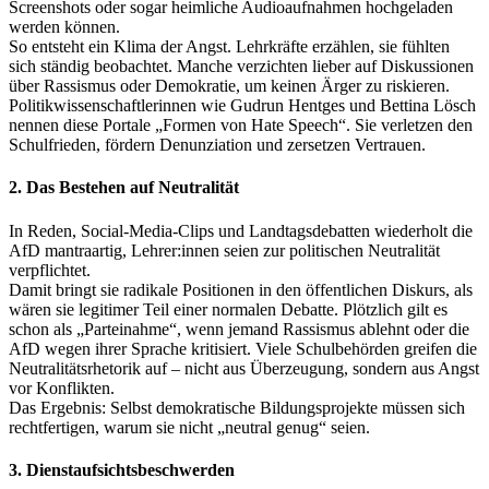
Screenshots oder sogar heimliche Audioaufnahmen hochgeladen
werden können.
So entsteht ein Klima der Angst. Lehrkräfte erzählen, sie fühlten
sich ständig beobachtet. Manche verzichten lieber auf Diskussionen
über Rassismus oder Demokratie, um keinen Ärger zu riskieren.
Politikwissenschaftlerinnen wie Gudrun Hentges und Bettina Lösch
nennen diese Portale „Formen von Hate Speech“. Sie verletzen den
Schulfrieden, fördern Denunziation und zersetzen Vertrauen.
2. Das Bestehen auf Neutralität
In Reden, Social-Media-Clips und Landtagsdebatten wiederholt die
AfD mantraartig, Lehrer:innen seien zur politischen Neutralität
verpflichtet.
Damit bringt sie radikale Positionen in den öffentlichen Diskurs, als
wären sie legitimer Teil einer normalen Debatte. Plötzlich gilt es
schon als „Parteinahme“, wenn jemand Rassismus ablehnt oder die
AfD wegen ihrer Sprache kritisiert. Viele Schulbehörden greifen die
Neutralitätsrhetorik auf – nicht aus Überzeugung, sondern aus Angst
vor Konflikten.
Das Ergebnis: Selbst demokratische Bildungsprojekte müssen sich
rechtfertigen, warum sie nicht „neutral genug“ seien.
3. Dienstaufsichtsbeschwerden