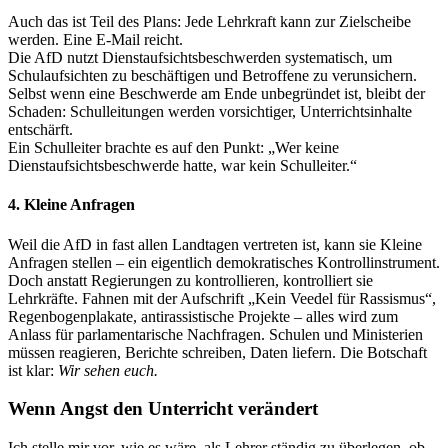
Auch das ist Teil des Plans: Jede Lehrkraft kann zur Zielscheibe
werden. Eine E-Mail reicht.
Die AfD nutzt Dienstaufsichtsbeschwerden systematisch, um
Schulaufsichten zu beschäftigen und Betroffene zu verunsichern.
Selbst wenn eine Beschwerde am Ende unbegründet ist, bleibt der
Schaden: Schulleitungen werden vorsichtiger, Unterrichtsinhalte
entschärft.
Ein Schulleiter brachte es auf den Punkt: „Wer keine
Dienstaufsichtsbeschwerde hatte, war kein Schulleiter.“
4. Kleine Anfragen
Weil die AfD in fast allen Landtagen vertreten ist, kann sie Kleine
Anfragen stellen – ein eigentlich demokratisches Kontrollinstrument.
Doch anstatt Regierungen zu kontrollieren, kontrolliert sie
Lehrkräfte. Fahnen mit der Aufschrift „Kein Veedel für Rassismus“,
Regenbogenplakate, antirassistische Projekte – alles wird zum
Anlass für parlamentarische Nachfragen. Schulen und Ministerien
müssen reagieren, Berichte schreiben, Daten liefern. Die Botschaft
ist klar:
Wir sehen euch.
Wenn Angst den Unterricht verändert
Ich stelle mir vor, wie es wäre, als Lehrer ständig zu überlegen, ob