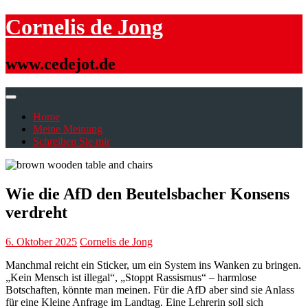
Skip
Cornelis de Jong
to
content
www.cedejot.de
Home
Meine Meinung
Schreiben Sie mir
Wie die AfD den Beutelsbacher Konsens
verdreht
6. Oktober 2025
Cornelis de Jong
Manchmal reicht ein Sticker, um ein System ins Wanken zu bringen.
„Kein Mensch ist illegal“, „Stoppt Rassismus“ – harmlose
Botschaften, könnte man meinen. Für die AfD aber sind sie Anlass
für eine Kleine Anfrage im Landtag. Eine Lehrerin soll sich