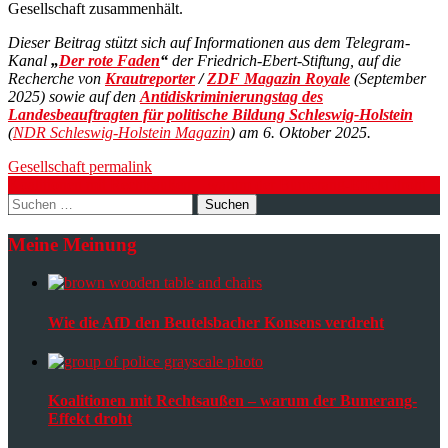
Gesellschaft zusammenhält.
Dieser Beitrag stützt sich auf Informationen aus dem Telegram-
Kanal
„
Der rote Faden
“
der Friedrich-Ebert-Stiftung, auf die
Recherche von
Krautreporter
/
ZDF Magazin Royale
(September
2025) sowie auf den
Antidiskriminierungstag des
Landesbeauftragten für politische Bildung Schleswig-Holstein
(
NDR Schleswig-Holstein Magazin
) am 6. Oktober 2025.
Gesellschaft
permalink
Post
Koalitionen mit Rechtsaußen – warum der Bumerang-Effekt droht
Suchen
navigation
nach:
Meine Meinung
Wie die AfD den Beutelsbacher Konsens verdreht
Koalitionen mit Rechtsaußen – warum der Bumerang-
Effekt droht