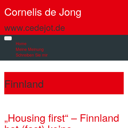
Skip
Cornelis de Jong
to
content
www.cedejot.de
Home
Meine Meinung
Schreiben Sie mir
Finnland
„Housing first“ – Finnland