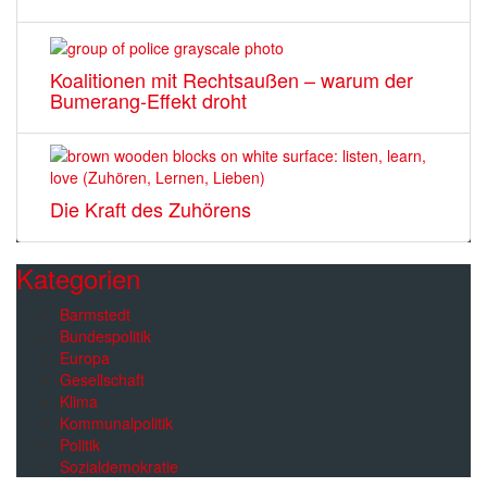
Koalitionen mit Rechtsaußen – warum der
Bumerang-Effekt droht
Die Kraft des Zuhörens
Kategorien
Barmstedt
Bundespolitik
Europa
Gesellschaft
Klima
Kommunalpolitik
Politik
Sozialdemokratie