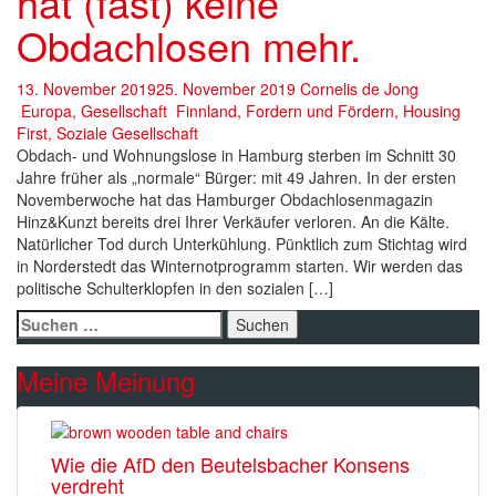
hat (fast) keine
Obdachlosen mehr.
13. November 2019
25. November 2019
Cornelis de Jong
Europa
,
Gesellschaft
Finnland
,
Fordern und Fördern
,
Housing
First
,
Soziale Gesellschaft
Obdach- und Wohnungslose in Hamburg sterben im Schnitt 30
Jahre früher als „normale“ Bürger: mit 49 Jahren. In der ersten
Novemberwoche hat das Hamburger Obdachlosenmagazin
Hinz&Kunzt bereits drei Ihrer Verkäufer verloren. An die Kälte.
Natürlicher Tod durch Unterkühlung. Pünktlich zum Stichtag wird
in Norderstedt das Winternotprogramm starten. Wir werden das
politische Schulterklopfen in den sozialen […]
Suchen
nach:
Meine Meinung
Wie die AfD den Beutelsbacher Konsens
verdreht